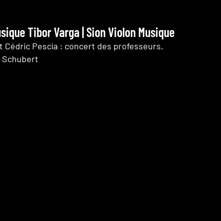
ique Tibor Varga | Sion Violon Musique
t Cédric Pescia : concert des professeurs.
- Schubert
rlin
 et Bach
 Cédric Pescia
ven, Bloch et Schubert