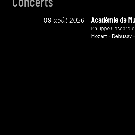
Concerts
09 août 2026
Académie de Mus
Philippe Cassard e
Mozart - Debussy 
12 août 2026
Museuminsel, Be
Oeuvres de Chopin
27 oct. 2026
Pour l'Art, Pully
Duo Nurit Stark et
Oeuvres de Beetho