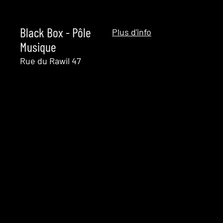
Black Box - Pôle
Plus d'info
Musique
Rue du Rawil 47
1950 Sion
11h00
Museeuminsel -
Plus d'info
Kolonnaden Hof,
Berlin
17h00
Théâtre de
Plus d'info
l'Octogone, Pully
19h30